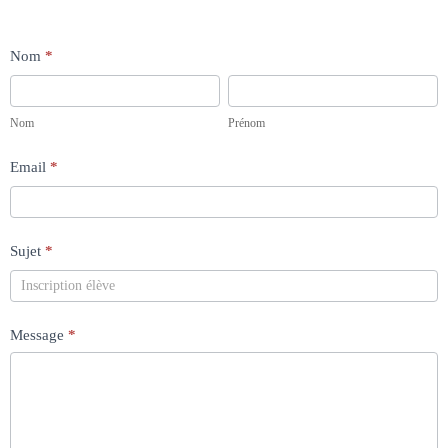
Formulaire
Nom
*
Nom
Prénom
d'inscription
Nom
Prénom
Email
*
Sujet
*
Message
*